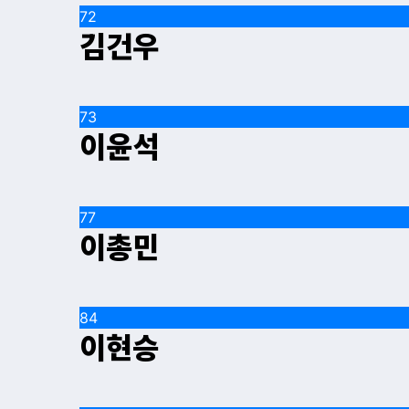
72
김건우
73
이윤석
77
이총민
84
이현승