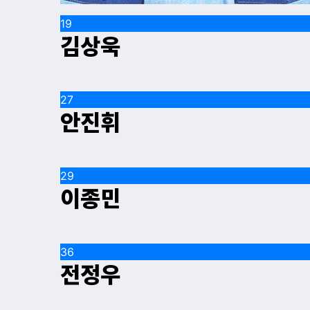
19
김상욱
27
안진휘
29
이종민
36
전정우