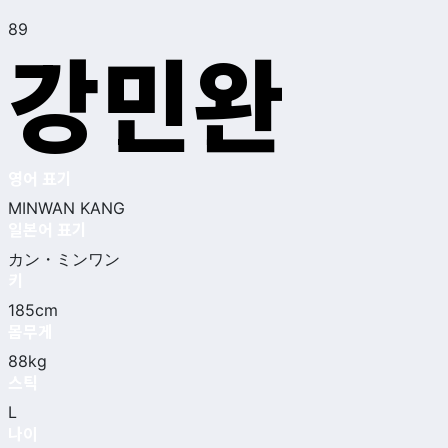
89
강민완
영어 표기
MINWAN KANG
일본어 표기
カン・ミンワン
키
185cm
몸무게
88kg
스틱
L
나이