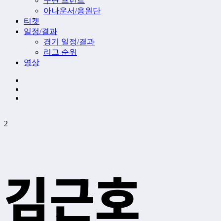
구단 프런트
아나운서/응원단
티켓
일정/결과
경기 일정/결과
리그 순위
영상
2
김근호