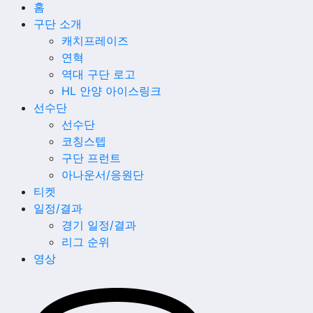
홈
구단 소개
캐치프레이즈
연혁
역대 구단 로고
HL 안양 아이스링크
선수단
선수단
코칭스텝
구단 프런트
아나운서/응원단
티켓
일정/결과
경기 일정/결과
리그 순위
영상