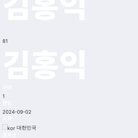
김홍익
81
김홍익
나이
1
생일
2024-09-02
국적
대한민국
포지션