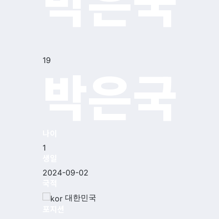
박은국
19
박은국
나이
1
생일
2024-09-02
국적
대한민국
포지션