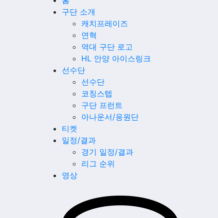
홈
구단 소개
캐치프레이즈
연혁
역대 구단 로고
HL 안양 아이스링크
선수단
선수단
코칭스텝
구단 프런트
아나운서/응원단
티켓
일정/결과
경기 일정/결과
리그 순위
영상