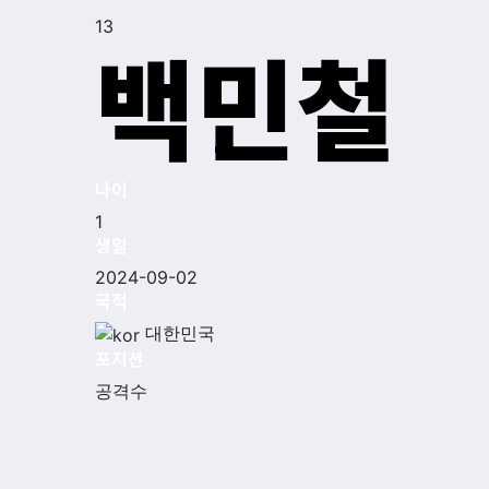
13
백민철
나이
1
생일
2024-09-02
국적
대한민국
포지션
공격수