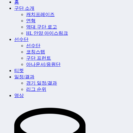
홈
구단 소개
캐치프레이즈
연혁
역대 구단 로고
HL 안양 아이스링크
선수단
선수단
코칭스텝
구단 프런트
아나운서/응원단
티켓
일정/결과
경기 일정/결과
리그 순위
영상