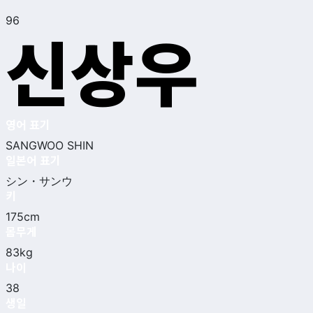
96
신상우
영어 표기
SANGWOO SHIN
일본어 표기
シン・サンウ
키
175cm
몸무게
83kg
나이
38
생일