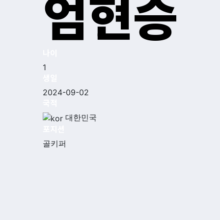
엄현승
나이
1
생일
2024-09-02
국적
대한민국
포지션
골키퍼