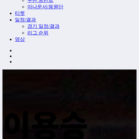
구단 프런트
아나운서/응원단
티켓
일정/결과
경기 일정/결과
리그 순위
영상
10
이용승