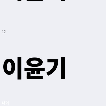
12
이윤기
나이