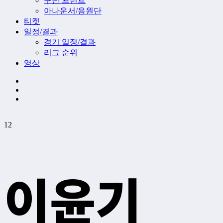
구단 프런트
아나운서/응원단
티켓
일정/결과
경기 일정/결과
리그 순위
영상
12
이윤기