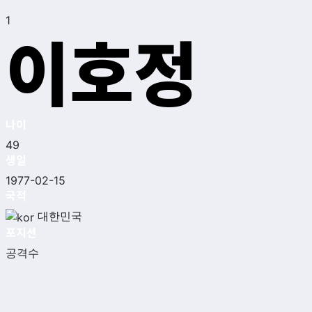
1
이호정
나이
49
생일
1977-02-15
국적
대한민국
포지션
공격수