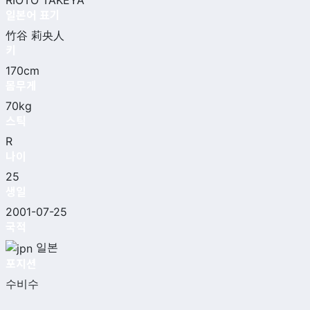
RIOTO TAKEYA
일본어 표기
竹谷 莉央人
키
170cm
몸무게
70kg
스틱
R
나이
25
생일
2001-07-25
국적
일본
포지션
수비수