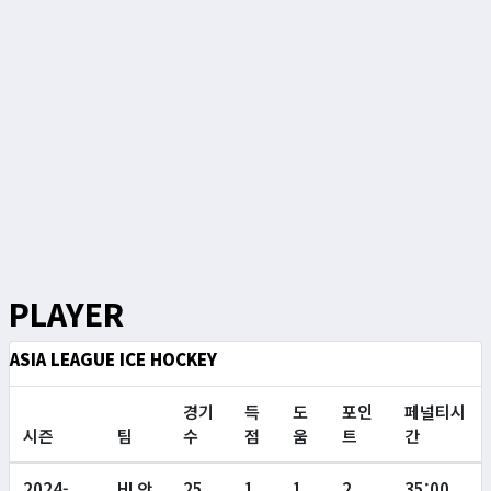
PLAYER
ASIA LEAGUE ICE HOCKEY
경기
득
도
포인
페널티시
시즌
팀
수
점
움
트
간
2024-
HL안
25
1
1
2
35:00