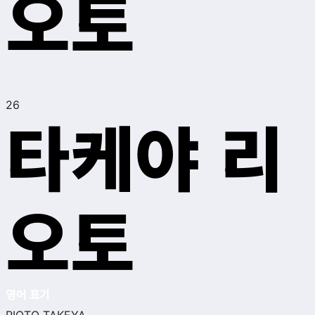
오토
26
타케야 리
오토
영어 표기