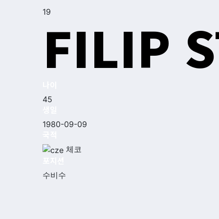
19
FILIP 
나이
45
생일
1980-09-09
국적
체코
포지션
수비수