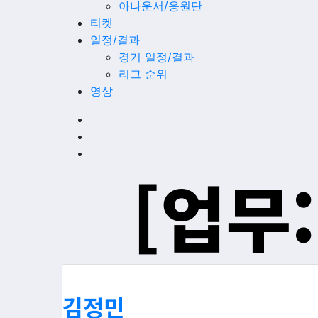
아나운서/응원단
티켓
일정/결과
경기 일정/결과
리그 순위
영상
[업무:
김정민