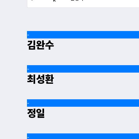
-
김완수
-
최성환
-
정일
-