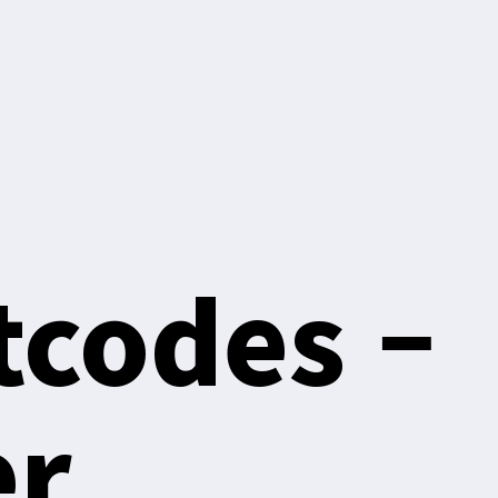
tcodes –
er