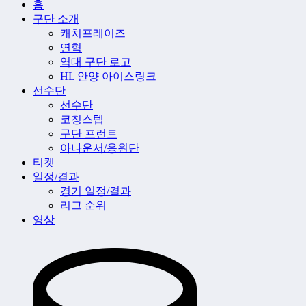
홈
구단 소개
캐치프레이즈
연혁
역대 구단 로고
HL 안양 아이스링크
선수단
선수단
코칭스텝
구단 프런트
아나운서/응원단
티켓
일정/결과
경기 일정/결과
리그 순위
영상