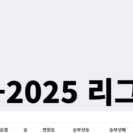
-2025 리
승점
승
연장승
승부샷승
승부샷패