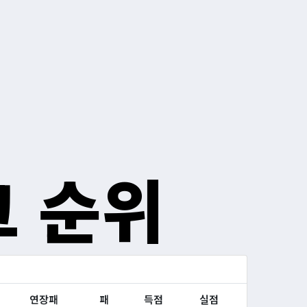
그 순위
연장패
패
득점
실점