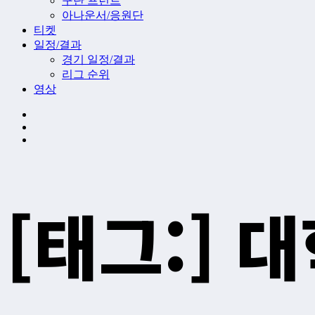
구단 프런트
아나운서/응원단
티켓
일정/결과
경기 일정/결과
리그 순위
영상
[태그:]
대