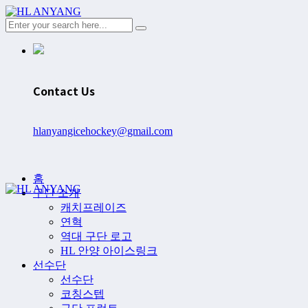
Contact Us
hlanyangicehockey@gmail.com
홈
구단 소개
캐치프레이즈
연혁
역대 구단 로고
HL 안양 아이스링크
선수단
선수단
코칭스텝