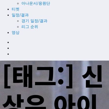
아나운서/응원단
티켓
일정/결과
경기 일정/결과
리그 순위
영상
[태그:]
신
상우 아이