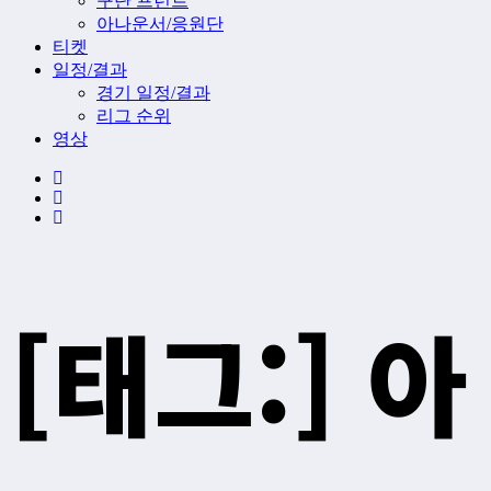
구단 프런트
아나운서/응원단
티켓
일정/결과
경기 일정/결과
리그 순위
영상
[태그:]
아