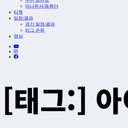
구단 프런트
아나운서/응원단
티켓
일정/결과
경기 일정/결과
리그 순위
영상
[태그:]
아