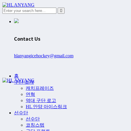
Contact Us
hlanyangicehockey@gmail.com
홈
구단 소개
캐치프레이즈
연혁
역대 구단 로고
HL 안양 아이스링크
선수단
선수단
코칭스텝