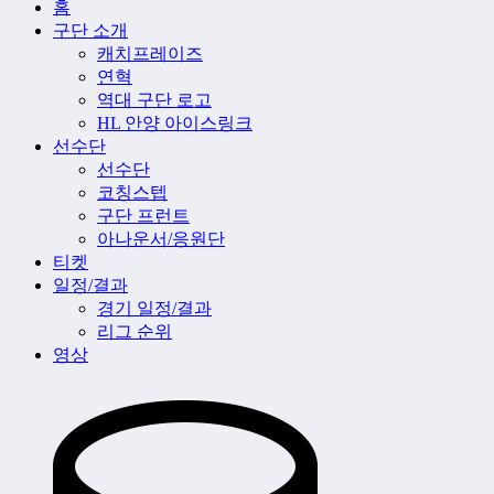
홈
구단 소개
캐치프레이즈
연혁
역대 구단 로고
HL 안양 아이스링크
선수단
선수단
코칭스텝
구단 프런트
아나운서/응원단
티켓
일정/결과
경기 일정/결과
리그 순위
영상