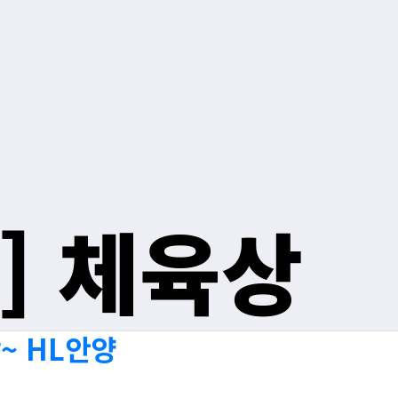
]
체육상
~ HL안양