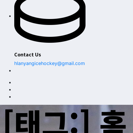
Contact Us
hlanyangicehockey@gmail.com
[태그:]
홈