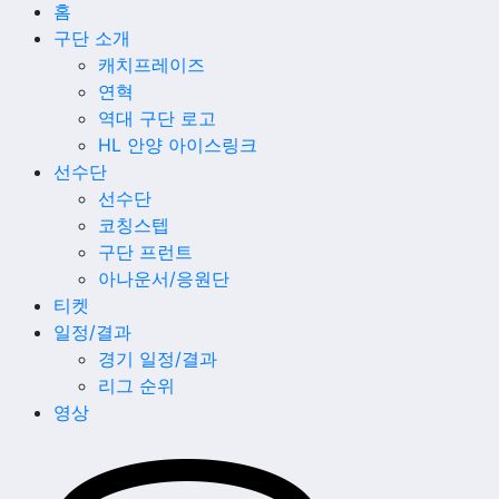
홈
구단 소개
캐치프레이즈
연혁
역대 구단 로고
HL 안양 아이스링크
선수단
선수단
코칭스텝
구단 프런트
아나운서/응원단
티켓
일정/결과
경기 일정/결과
리그 순위
영상