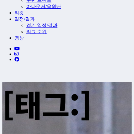
구단 프런트
아나운서/응원단
티켓
일정/결과
경기 일정/결과
리그 순위
영상
[태그:]