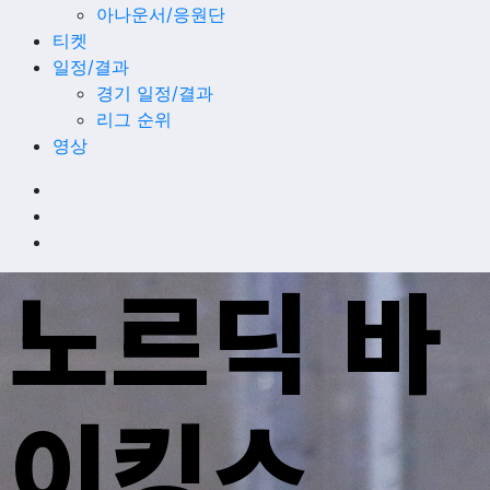
아나운서/응원단
티켓
일정/결과
경기 일정/결과
리그 순위
영상
노르딕 바
이킹스