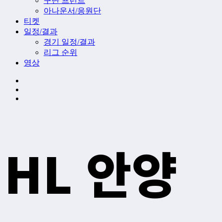
구단 프런트
아나운서/응원단
티켓
일정/결과
경기 일정/결과
리그 순위
영상
HL 안양