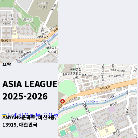
스타즈 고베
3
-
2
Final Score
요약
ASIA LEAGUE ICE HOCKEY
2025-2026
Leaflet
|
Map data ©
OpenStreetMap
contributors
ANYANG
운곡로, 비산3동, 비산동, 동안구, 안양시, 경기도,
13919, 대한민국