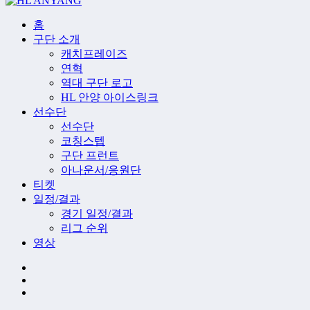
홈
구단 소개
캐치프레이즈
연혁
역대 구단 로고
HL 안양 아이스링크
선수단
선수단
코칭스텝
구단 프런트
아나운서/응원단
티켓
일정/결과
경기 일정/결과
리그 순위
영상