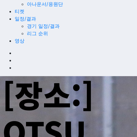
아나운서/응원단
티켓
일정/결과
경기 일정/결과
리그 순위
영상
[장소:]
OTSU