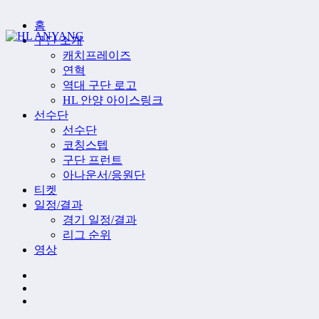
홈
구단 소개
캐치프레이즈
연혁
역대 구단 로고
HL 안양 아이스링크
선수단
선수단
코칭스텝
구단 프런트
아나운서/응원단
티켓
일정/결과
경기 일정/결과
리그 순위
영상