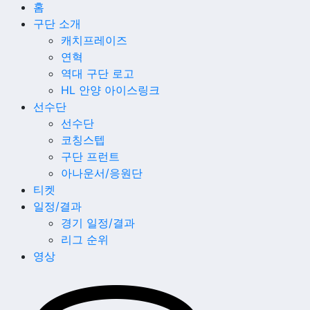
홈
구단 소개
캐치프레이즈
연혁
역대 구단 로고
HL 안양 아이스링크
선수단
선수단
코칭스텝
구단 프런트
아나운서/응원단
티켓
일정/결과
경기 일정/결과
리그 순위
영상