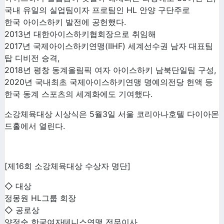
국내 유일의 실업팀이자 프로팀인 HL 안양 구단주로
한국 아이스하키 발전에 공헌했다.
2013년 대한아이스하키협회장으로 취임해
2017년 국제아이스하키연맹(IIHF) 세계선수권 남자 대표팀
탑 디비전 승격,
2018년 평창 동계올림픽 여자 아이스하키 남북단일팀 구성,
2020년 국내최초 국제아이스하키연맹 명예의전당 헌액 등
한국 동계 스포츠의 세계화에도 기여했다.
소강체육대상 시상식은 5월3일 서울 코리아나호텔 다이아몬
드홀에서 열린다.
[제16회 소강체육대상 수상자 명단]
◇ 대상
정몽원 HL그룹 회장
◇ 공로상
양정순 한국여자테니스연맹 전무이사