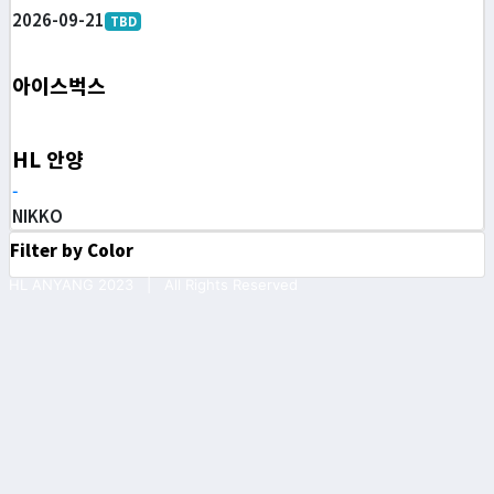
2026-09-21
TBD
아이스벅스
HL 안양
-
NIKKO
Filter by Color
HL ANYANG 2023 | All Rights Reserved