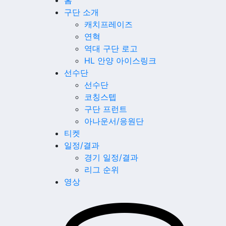
홈
구단 소개
캐치프레이즈
연혁
역대 구단 로고
HL 안양 아이스링크
선수단
선수단
코칭스텝
구단 프런트
아나운서/응원단
티켓
일정/결과
경기 일정/결과
리그 순위
영상