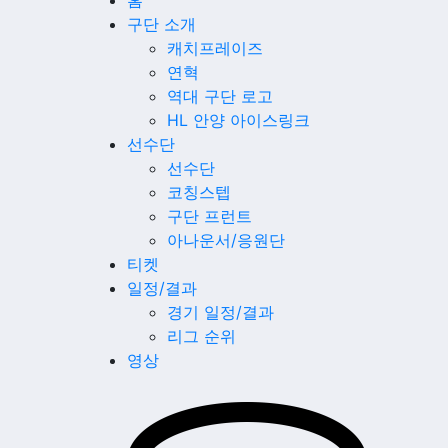
홈
구단 소개
캐치프레이즈
연혁
역대 구단 로고
HL 안양 아이스링크
선수단
선수단
코칭스텝
구단 프런트
아나운서/응원단
티켓
일정/결과
경기 일정/결과
리그 순위
영상