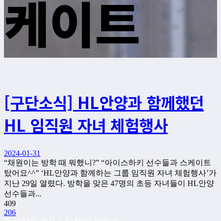
케이트
[구단소식] HL안양과 함께했던
HL 임직원 자녀 체험행사
2024-01-31
“채원이는 방학 때 뭐했니?” “아이스하키 선수들과 스케이트
탔어요^^” ‘HL안양과 함께하는 그룹 임직원 자녀 체험행사’가
지난 29일 열렸다. 방학을 맞은 47명의 초등 자녀들이 HL안양
선수들과...
409
206
HL ANYANG 2023 | All Rights Reserved