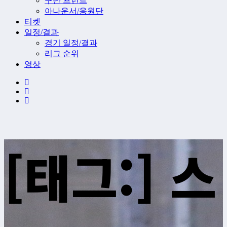
구단 프런트
아나운서/응원단
티켓
일정/결과
경기 일정/결과
리그 순위
영상
[태그:]
스