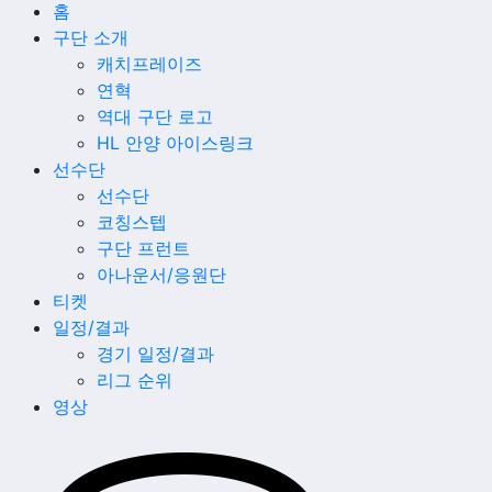
홈
구단 소개
캐치프레이즈
연혁
역대 구단 로고
HL 안양 아이스링크
선수단
선수단
코칭스텝
구단 프런트
아나운서/응원단
티켓
일정/결과
경기 일정/결과
리그 순위
영상