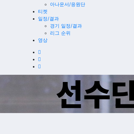
아나운서/응원단
티켓
일정/결과
경기 일정/결과
리그 순위
영상
선수단