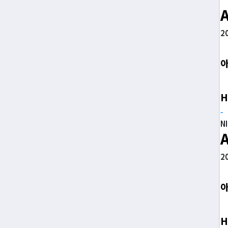
2
H
-
N
2
H