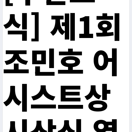
식] 제1회
조민호 어
시스트상
시상식 열