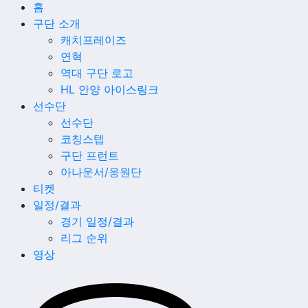
홈
구단 소개
캐치프레이즈
연혁
역대 구단 로고
HL 안양 아이스링크
선수단
선수단
코칭스텝
구단 프런트
아나운서/응원단
티켓
일정/결과
경기 일정/결과
리그 순위
영상