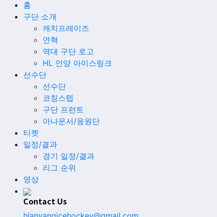
홈
구단 소개
캐치프레이즈
연혁
역대 구단 로고
HL 안양 아이스링크
선수단
선수단
코칭스텝
구단 프런트
아나운서/응원단
티켓
일정/결과
경기 일정/결과
리그 순위
영상
Contact Us
hlanyangicehockey@gmail.com