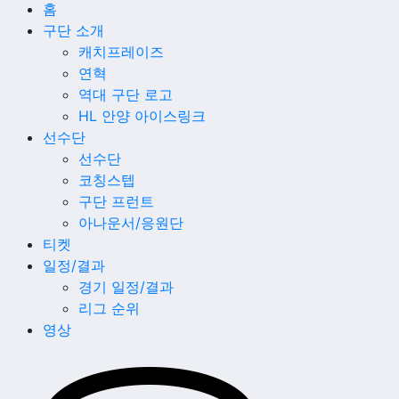
홈
구단 소개
캐치프레이즈
연혁
역대 구단 로고
HL 안양 아이스링크
선수단
선수단
코칭스텝
구단 프런트
아나운서/응원단
티켓
일정/결과
경기 일정/결과
리그 순위
영상