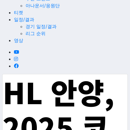
아나운서/응원단
티켓
일정/결과
경기 일정/결과
리그 순위
영상
HL 안양,
2025 코