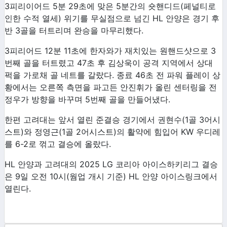
3
피리이어드
5
분
29
초에 맞은
5
분간의 숏핸디드
(
페널티로
인한 수적 열세
)
위기를 무실점으로 넘긴
HL
안양은 경기 후
반
3
골을 터트리며 완승을 마무리했다
.
3
피리어드
12
분
11
초에 한자와가 재치있는 원핸드샷으로
3
번째 골을 터트렸고
47
초 후 김상욱이 공격 지역에서 상대
퍽을 가로채 골 네트를 갈랐다
.
종료
46
초 전 파워 플레이 상
황에서는 오른쪽 측면을 파고든 안진휘가 올린 센터링을 전
정우가 방향을 바꾸며
5
번째 골을 만들어냈다
.
한편 고려대는 앞서 열린 준결승 경기에서 권현수
(1
골
3
어시
스트
)
와 정영근
(1
골
2
어시스트
)
의 활약에 힘입어
KW
우디레
를
6-2
로 꺾고 결승에 올랐다
.
HL
안양과 고려대의
2025 LG
코리아 아이스하키리그 결승
은
9
일 오전
10
시
(
웜업 개시 기준
) HL
안양 아이스링크에서
열린다.