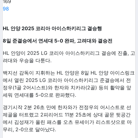
169
98
HL
안양
2025
코리아
아이스하키리그
결승행
8
일
준결승에서
연세대
5-0
완파
,
고려대와
결승전
HL
안양이
2025 LG
코리아 아이스하키리그 결승에 진출
,
고
려대와 우승을 다툰다
.
백지선 감독이 지휘하는
HL
안양은
8
일
HL
안양 아이스링크
에서 열린
2025 LG
코리아 아이스하키리그 준결승에서 전
정우
(1
골
2
어시스트
)
와 한자와 치카라
(2
골
)
등의 활약을 앞
세워 연세대를
5-0
으로 완파했다
.
경기시작
2
분
26
초 만에 한자와가 전정우의 어시스트로 선
제골을 터트렸고
2
피리어드
11
분
25
초에 상대 골문 뒷공간
에서 김성재가 올린 패스를 오츠 유세이가 리스트샷으로 마
무리
, 2-0
으로 달아났다
.