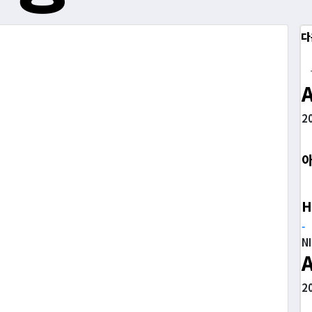
다
2
H
-
N
2