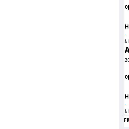
H
-
N
2
H
-
N
Fi