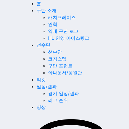
홈
구단 소개
캐치프레이즈
연혁
역대 구단 로고
HL 안양 아이스링크
선수단
선수단
코칭스텝
구단 프런트
아나운서/응원단
티켓
일정/결과
경기 일정/결과
리그 순위
영상